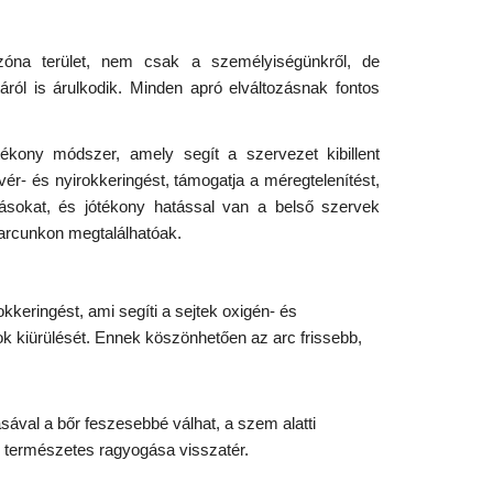
xzóna terület, nem csak a személyiségünkről, de
áról is árulkodik. Minden apró elváltozásnak fontos
ékony módszer, amely segít a szervezet kibillent
ér- és nyirokkeringést, támogatja a méregtelenítést,
onásokat, és jótékony hatással van a belső szervek
 arcunkon megtalálhatóak.
okkeringést, ami segíti a sejtek oxigén- és
k kiürülését. Ennek köszönhetően az arc frissebb,
ásával a bőr feszesebbé válhat, a szem alatti
r természetes ragyogása visszatér.