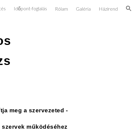
tés
Időpont-foglalás
Rólam
Galéria
Házirend
ion
os
zs
ítja meg a szervezeted -
a szervek működéséhez