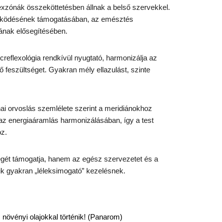
lexzónák összeköttetésben állnak a belső szervekkel.
űködésének támogatásában, az emésztés
ának elősegítésében.
creflexológia rendkívül nyugtató, harmonizálja az
ő feszültséget. Gyakran mély ellazulást, szinte
i orvoslás szemlélete szerint a meridiánokhoz
 az energiaáramlás harmonizálásában, így a test
oz.
gét támogatja, hanem az egész szervezetet és a
ezik gyakran „léleksimogató” kezelésnek.
övényi olajokkal történik
! (Panarom)