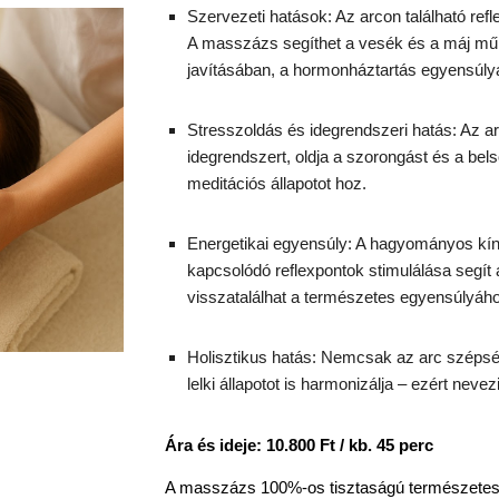
Szervezeti hatások: Az arcon található ref
A masszázs segíthet a vesék és a máj m
javításában, a hormonháztartás egyensúly
Stresszoldás és idegrendszeri hatás: Az ar
idegrendszert, oldja a szorongást és a bels
meditációs állapotot hoz.
Energetikai egyensúly: A hagyományos kína
kapcsolódó reflexpontok stimulálása segít
visszatalálhat a természetes egyensúlyáh
Holisztikus hatás: Nemcsak az arc szépsé
lelki állapotot is harmonizálja – ezért nev
Ára és ideje: 10.800 Ft
/ kb. 45 perc
A masszázs 100%-os tisztaságú természetes n