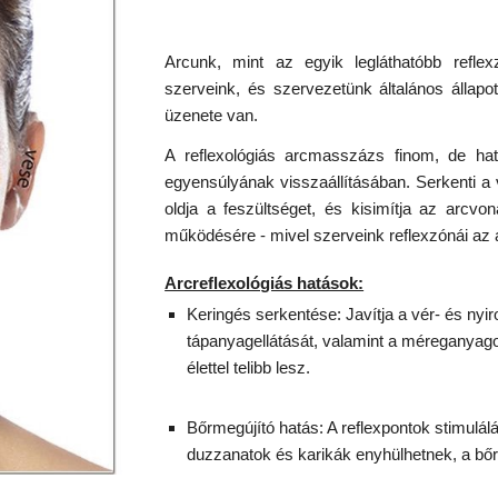
Arcunk, mint az egyik legláthatóbb refle
szerveink, és szervezetünk általános állapot
üzenete van.
A reflexológiás arcmasszázs finom, de hat
egyensúlyának visszaállításában. Serkenti a v
oldja a feszültséget, és kisimítja az arcv
működésére - mivel szerveink reflexzónái az
Arcreflexológiás hatások:
Keringés serkentése: Javítja a vér- és nyir
tápanyagellátását, valamint a méreganyago
élettel telibb lesz.
Bőrmegújító hatás: A reflexpontok stimulál
duzzanatok és karikák enyhülhetnek, a bő