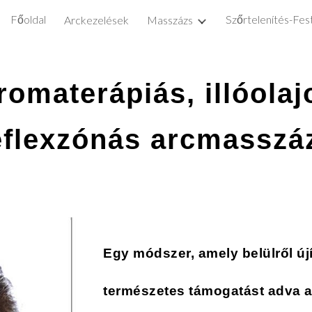
Főoldal
Szőrtelenítés-Fes
Arckezelések
Masszázs
ip to main content
Skip to navigat
romaterápiás, illóolaj
eflexzónás arcmasszá
Egy módszer, amely belülről új
természetes támogatást adva 